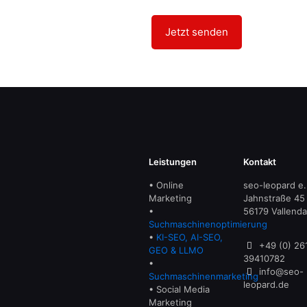
Leistungen
Kontakt
• Online
seo-leopard e.
Marketing
Jahnstraße 45
•
56179 Vallenda
Suchmaschinenoptimierung
•
KI-SEO, AI-SEO,
+49 (0) 26
GEO & LLMO
39410782
•
info@seo-
Suchmaschinenmarketing
leopard.de
• Social Media
Marketing