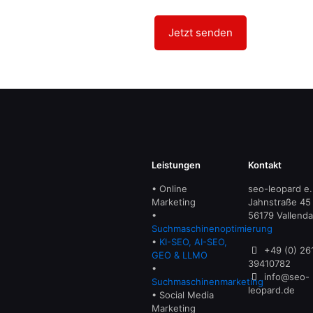
Leistungen
Kontakt
• Online
seo-leopard e.
Marketing
Jahnstraße 45
•
56179 Vallenda
Suchmaschinenoptimierung
•
KI-SEO, AI-SEO,
+49 (0) 26
GEO & LLMO
39410782
•
info@seo-
Suchmaschinenmarketing
leopard.de
• Social Media
Marketing