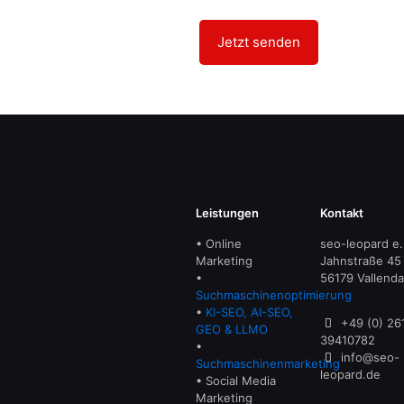
Leistungen
Kontakt
• Online
seo-leopard e.
Marketing
Jahnstraße 45
•
56179 Vallenda
Suchmaschinenoptimierung
•
KI-SEO, AI-SEO,
+49 (0) 26
GEO & LLMO
39410782
•
info@seo-
Suchmaschinenmarketing
leopard.de
• Social Media
Marketing