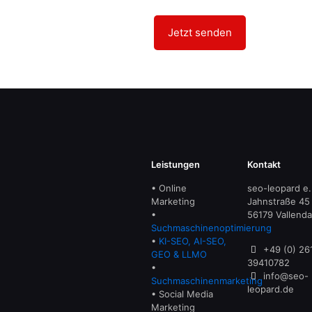
Leistungen
Kontakt
• Online
seo-leopard e.
Marketing
Jahnstraße 45
•
56179 Vallenda
Suchmaschinenoptimierung
•
KI-SEO, AI-SEO,
+49 (0) 26
GEO & LLMO
39410782
•
info@seo-
Suchmaschinenmarketing
leopard.de
• Social Media
Marketing