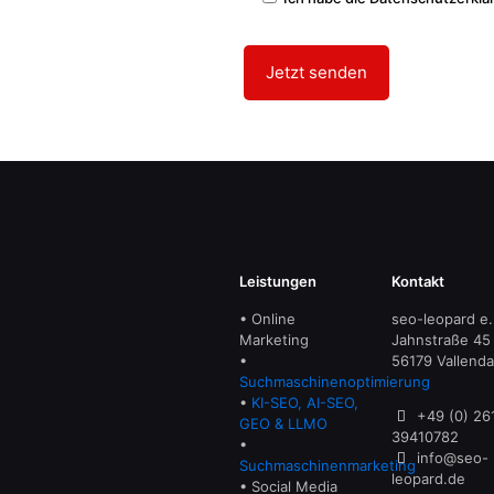
Leistungen
Kontakt
• Online
seo-leopard e.
Marketing
Jahnstraße 45
•
56179 Vallenda
Suchmaschinenoptimierung
•
KI-SEO, AI-SEO,
+49 (0) 26
GEO & LLMO
39410782
•
info@seo-
Suchmaschinenmarketing
leopard.de
• Social Media