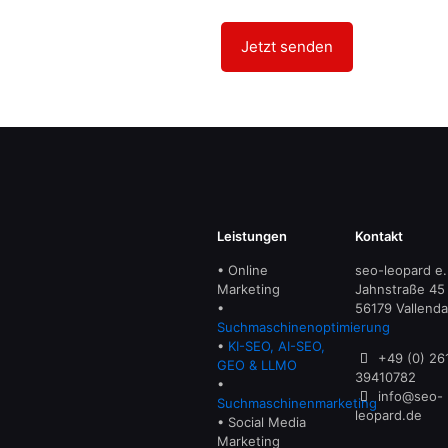
Leistungen
Kontakt
• Online
seo-leopard e.
Marketing
Jahnstraße 45
•
56179 Vallenda
Suchmaschinenoptimierung
•
KI-SEO, AI-SEO,
+49 (0) 26
GEO & LLMO
39410782
•
info@seo-
Suchmaschinenmarketing
leopard.de
• Social Media
Marketing