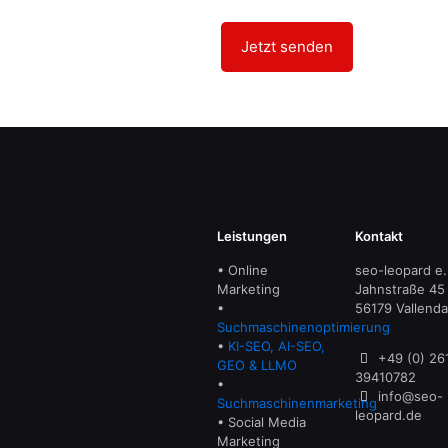
Leistungen
Kontakt
• Online
seo-leopard e.
Marketing
Jahnstraße 45
•
56179 Vallenda
Suchmaschinenoptimierung
•
KI-SEO, AI-SEO,
+49 (0) 26
GEO & LLMO
39410782
•
info@seo-
Suchmaschinenmarketing
leopard.de
• Social Media
Marketing