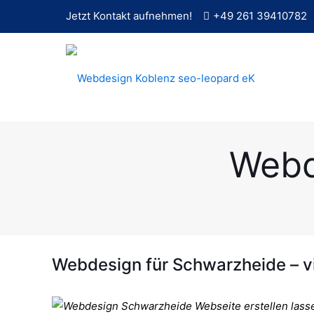
Jetzt Kontakt aufnehmen!
+49 261 39410782
Webd
Webdesign für Schwarzheide – viel