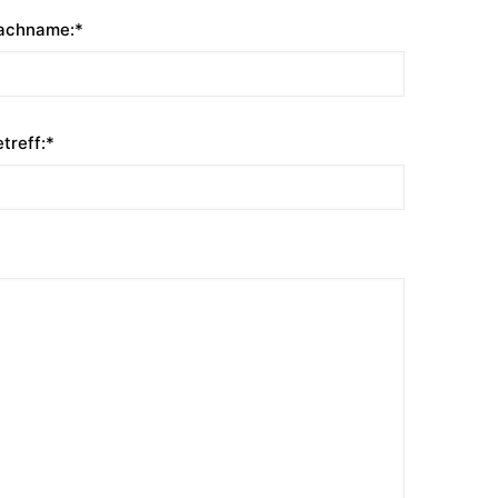
achname:*
treff:*