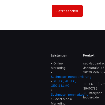
Leistungen
Kontakt
• Online
seo-leopard e.
Marketing
Jahnstraße 45
•
56179 Vallenda
Suchmaschinenoptimierung
•
KI-SEO, AI-SEO,
+49 (0) 26
GEO & LLMO
39410782
•
info@seo-
Suchmaschinenmarketing
leopard.de
• Social Media
Marketing