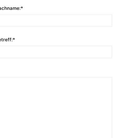
achname:*
treff:*