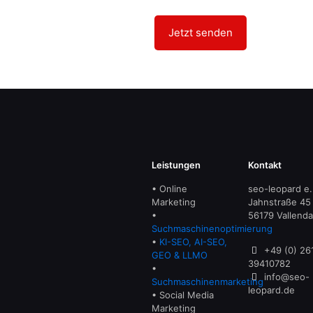
Leistungen
Kontakt
• Online
seo-leopard e.
Marketing
Jahnstraße 45
•
56179 Vallenda
Suchmaschinenoptimierung
•
KI-SEO, AI-SEO,
+49 (0) 26
GEO & LLMO
39410782
•
info@seo-
Suchmaschinenmarketing
leopard.de
• Social Media
Marketing