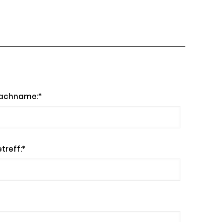
achname:*
treff:*