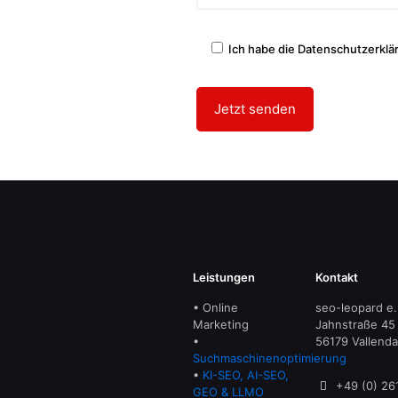
Ich habe die Datenschutzerklä
Leistungen
Kontakt
• Online
seo-leopard e.
Marketing
Jahnstraße 45
•
56179 Vallenda
Suchmaschinenoptimierung
•
KI-SEO, AI-SEO,
+49 (0) 26
GEO & LLMO