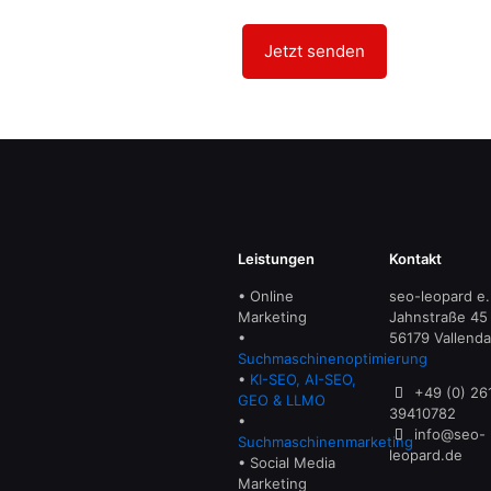
Leistungen
Kontakt
• Online
seo-leopard e.
Marketing
Jahnstraße 45
•
56179 Vallenda
Suchmaschinenoptimierung
•
KI-SEO, AI-SEO,
+49 (0) 26
GEO & LLMO
39410782
•
info@seo-
Suchmaschinenmarketing
leopard.de
• Social Media
Marketing