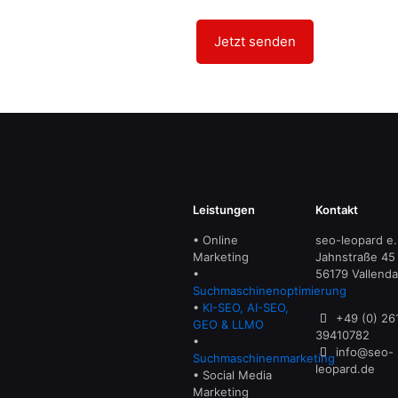
Leistungen
Kontakt
• Online
seo-leopard e.
Marketing
Jahnstraße 45
•
56179 Vallenda
Suchmaschinenoptimierung
•
KI-SEO, AI-SEO,
+49 (0) 26
GEO & LLMO
39410782
•
info@seo-
Suchmaschinenmarketing
leopard.de
• Social Media
Marketing